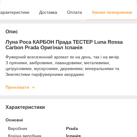
арактеристики
Доставка
Оплата
Умови повернення
Опис
Луна Роса КАРБОН Прада ТЕСТЕР Luna Rossa
Carbon Prada Оригінал Іспанія
Фужерний всесезонний аромат як на день, так і на вечір.
З пряними, амбровими, лавандовими, металевими,
цитрусовими, мускусними, деревними, мінеральними та
Землястими парфумерними акордами.
Приховати
Характеристики
Основні
Виробник
Prada
Країна виробник
Іспанія