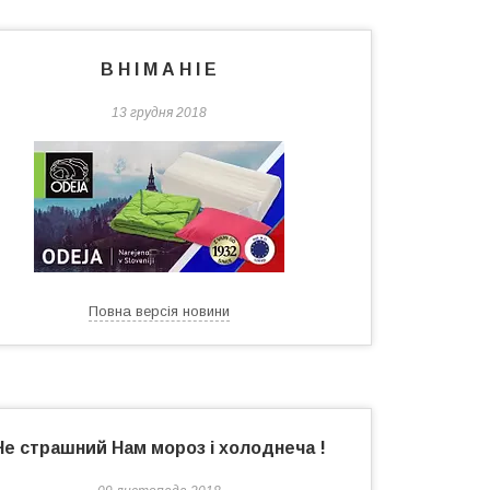
В Н І М А Н І Е
13 грудня 2018
Повна версія новини
Не страшний Нам мороз і холоднеча !