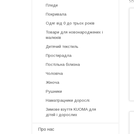
Ос
Пледи
Покривала
Одяг від 0 до трьох років
Товари для новонароджених і
малюків
Дитячий текстиль
Простирадла
Постільна білизна
Чоловіча
Жіноча
Рушники
Наматрацники дорослі.
Зимове взуття KUOMA для
дітей і дорослих
Про нас