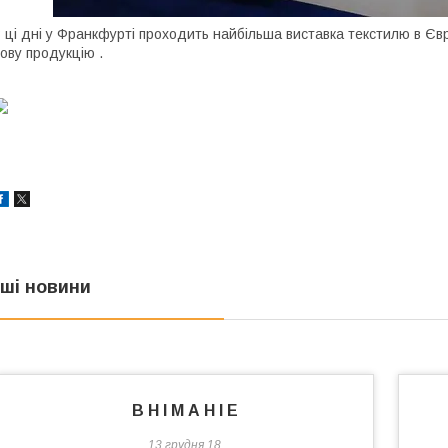
 ці дні у Франкфурті проходить найбільша виставка текстилю в Єв
ову продукцію .
нші новини
В Н І М А Н І Е
13 грудня 18