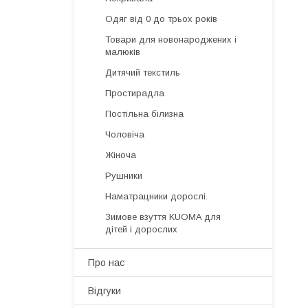
Одяг від 0 до трьох років
Товари для новонароджених і
малюків
Дитячий текстиль
Простирадла
Постільна білизна
Чоловіча
Жіноча
Рушники
Наматрацники дорослі.
Зимове взуття KUOMA для
дітей і дорослих
Про нас
Відгуки