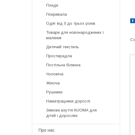
Пледи
Покривала
Одяг від 0 до трьох років
Товари для новонароджених і
малюків
Дитячий текстиль
Простирадла
Постільна білизна
Чоловіча
Жіноча
Рушники
Наматрацники дорослі.
Зимове взуття KUOMA для
дітей і дорослих
Про нас