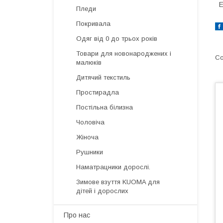
E
Пледи
Покривала
Одяг від 0 до трьох років
Товари для новонароджених і
малюків
Дитячий текстиль
Простирадла
Постільна білизна
Чоловіча
Жіноча
Рушники
Наматрацники дорослі.
Зимове взуття KUOMA для
дітей і дорослих
Про нас