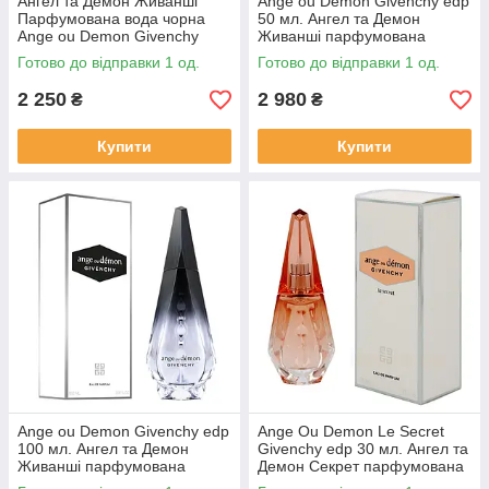
Ангел та Демон Живанші
Ange ou Demon Givenchy edp
Парфумована вода чорна
50 мл. Ангел та Демон
Ange ou Demon Givenchy
Живанші парфумована
Оригінал 30 мл.
чорна
Готово до відправки 1 од.
Готово до відправки 1 од.
2 250
2 980
₴
₴
Купити
Купити
Ange ou Demon Givenchy edp
Ange Ou Demon Le Secret
100 мл. Ангел та Демон
Givenchy edp 30 мл. Ангел та
Живанші парфумована
Демон Секрет парфумована
чорна
Живанші