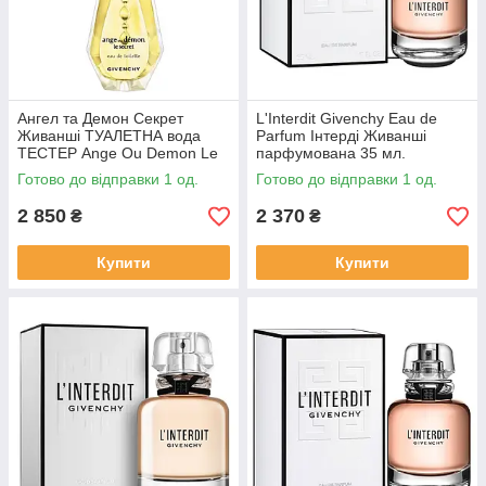
Ангел та Демон Секрет
L'Interdit Givenchy Eau de
Живанші ТУАЛЕТНА вода
Parfum Інтерді Живанші
ТЕСТЕР Ange Ou Demon Le
парфумована 35 мл.
Secret Givenchy Оригінал 100
Оригінал Франція
Готово до відправки 1 од.
Готово до відправки 1 од.
мл.
2 850
2 370
₴
₴
Купити
Купити