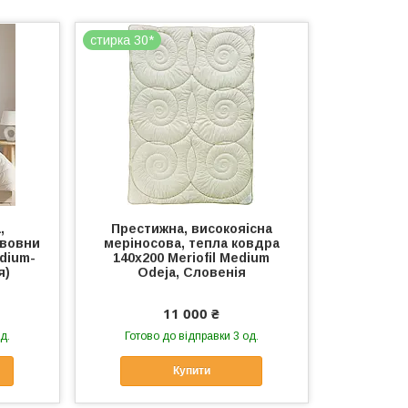
стирка 30*
,
Престижна, високояiсна
 вовни
мерiносова, тепла ковдра
dium-
140x200 Meriofil Medium
я)
Odeja, Словенія
11 000 ₴
д.
Готово до відправки 3 од.
Купити