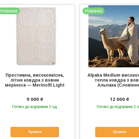
Новинка
Новинка
Престижна, високоякісна,
Alpaka Medium високо
літня ковдра з вовни
тепла ковдра з во
меріноса — Merinofil Light
Альпака (Словінн
9 000 ₴
12 000 ₴
Готово до відправки 2 од.
Готово до відправки 2 о
Купити
Купити