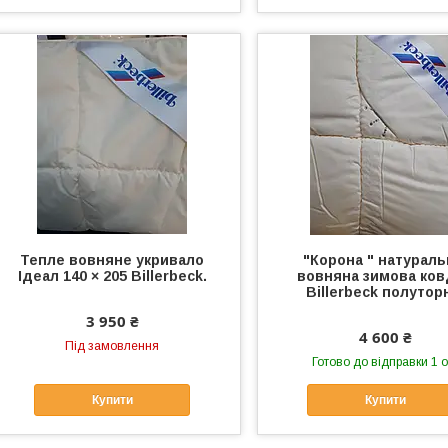
Тепле вовняне укривало
"Корона " натураль
Ідеал 140 × 205 Billerbeck.
вовняна зимова ко
Billerbeck полутор
3 950 ₴
4 600 ₴
Під замовлення
Готово до відправки 1 о
Купити
Купити