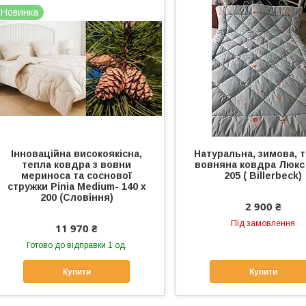
Новинка
Інноваційна високоякісна,
Натуральна, зимова, т
тепла ковдра з вовни
вовняна ковдра Люкс 
мериноса та соснової
205 ( Billerbeck)
стружки Pinia Medium- 140 х
200 (Словіння)
2 900 ₴
Під замовлення
11 970 ₴
Готово до відправки 1 од.
Купити
Купити