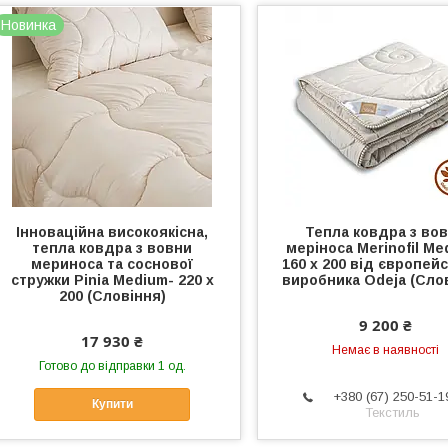
Новинка
Інноваційна високоякісна,
Тепла ковдра з во
тепла ковдра з вовни
меріноса Merinofil Me
мериноса та соснової
160 х 200 від європей
стружки Pinia Medium- 220 х
виробника Odeja (Сло
200 (Словіння)
9 200 ₴
17 930 ₴
Немає в наявності
Готово до відправки 1 од.
+380 (67) 250-51-1
Купити
Текстиль