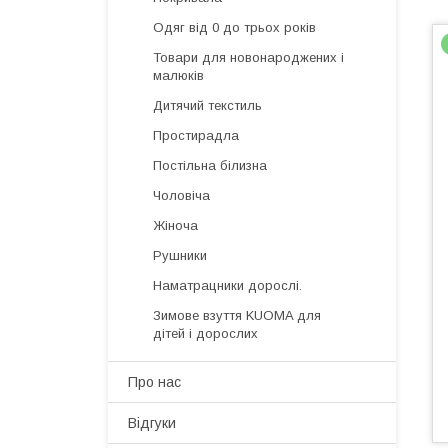
Одяг від 0 до трьох років
Товари для новонароджених і
малюків
Дитячий текстиль
Простирадла
Постільна білизна
Чоловіча
Жіноча
Рушники
Наматрацники дорослі.
Зимове взуття KUOMA для
дітей і дорослих
Про нас
Відгуки