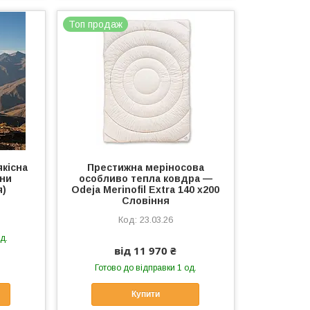
Топ продаж
якісна
Престижна меріносова
вни
особливо тепла ковдра —
я)
Odeja Merinofil Extra 140 x200
Словіння
23.03.26
д.
від 11 970 ₴
Готово до відправки 1 од.
Купити