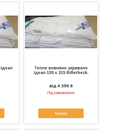
 Ідеал
Тепле вовняне укривало
Ідеал 155 х 215 Billerbeck.
від 4 390 ₴
Під замовлення
Купити