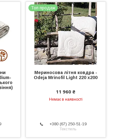
Топ продаж
вни
Мериносова літня ковдра -
dium-
Odeja Mrinofil Light 220 x200
ського
віння)
11 960 ₴
Немає в наявності
9
+380 (67) 250-51-19
Текстиль