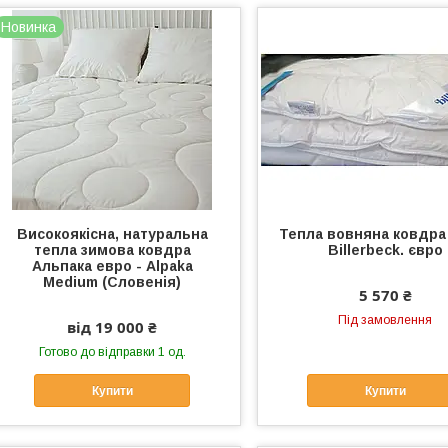
Новинка
Високоякісна, натуральна
Тепла вовняна ковдра
тепла зимова ковдра
Billerbeck. євро
Альпака евро - Alpaka
Medium (Словенія)
5 570 ₴
Під замовлення
від 19 000 ₴
Готово до відправки 1 од.
Купити
Купити