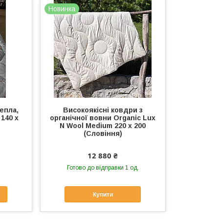
Новинка
епла,
Високоякісні ковдри з
140 х
органічної вовни Organic Lux
N Wool Medium 220 х 200
(Словіння)
12 880 ₴
Готово до відправки 1 од.
Купити