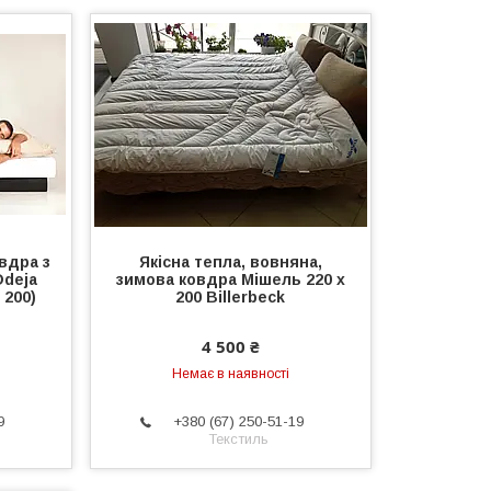
вдра з
Якісна тепла, вовняна,
Odeja
зимова ковдра Мішель 220 х
 200)
200 Billerbeck
4 500 ₴
Немає в наявності
9
+380 (67) 250-51-19
Текстиль