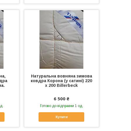
на,
Натуральна вовняна зимова
вдра
ковдра Корона (у сатині) 220
на.
х 200 Billerbeck
6 500 ₴
д.
Готово до відправки 1 од.
Купити