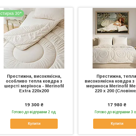
стирка 30*
Престижна, високякісна,
Престижна, тепла
особливо тепла ковдра з
високоякісна ковдра з
шерсті мерІноса - Merinofil
мериноса Merinofil Me
Extra 220х200
220 х 200 (Словінн
19 300 ₴
17 980 ₴
Готово до відправки 2 од.
Готово до відправки 3 о
Купити
Купити