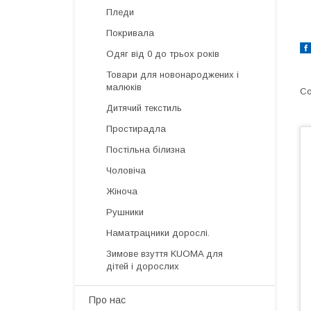
Пледи
Покривала
Одяг від 0 до трьох років
Товари для новонароджених і
малюків
Дитячий текстиль
Простирадла
Постільна білизна
Чоловіча
Жіноча
Рушники
Наматрацники дорослі.
Зимове взуття KUOMA для
дітей і дорослих
Про нас