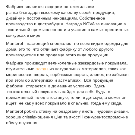
Фабрика является лидером на текстильном
рынке благодаря высокому качеству своей продукции,
дизайну и постоянным инновациям. Собственное
производство и дистрибуция. Награда NOVA за инновации в
текстильной промышленности и участие в самых престижных
конкурсах в мире.
Manterol - настоящий специалист по всем видам одежды для
дома, это то, что отличает фабрику от любого другого
производителя или продавца этого вида продукции.
Фабрика производит великолепные жаккардовые покрывала,
изумительные
пледы
из натуральных материалов, таких как
мериносовая шерсть, верблюжья шерсть, хлопок, не забывая
при этом об аллергиках и астматиках, Вся продукция
фабрики стирается в домашних условиях. Здесь
взыскательный покупатель найдет для себя будь то
прикаминный плед в гостиную, то ли в детскую, а может он
ищет не как у всех покрывало в спальню, тогда ему сюда.
Manterol робить ставку на бездоганну якість , чудовий дизайн,
хороше співвідношення ціни та якості і конкурентоспроможне
обслуговування.