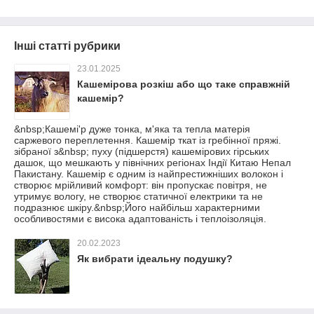
Інші статті рубрики
23.01.2025
Кашемірова розкіш або що таке справжній
кашемір?
&nbsp;Кашемі'р дуже тонка, м'яка та тепла матерія
саржевого переплетення. Кашемір ткат із гребінної пряжі.
зібраної з&nbsp; пуху (підшерстя) кашемірових гірських
дашок, що мешкають у північних регіонах Індії Китаю Непал
Пакистану. Кашемір є одним із найпрестижніших волокон і
створює мрійливий комфорт: він пропускає повітря, не
утримує вологу, не створює статичної електрики та не
подразнює шкіру.&nbsp;Його найбільш характерними
особливостями є висока адаптованість і теплоізоляція.
20.02.2023
Як вибрати ідеальну подушку?