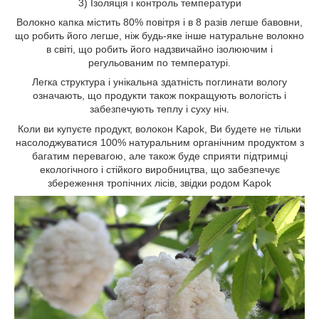
3) Ізоляція і контроль температури
Волокно капка містить 80% повітря і в 8 разів легше бавовни,
що робить його легше, ніж будь-яке інше натуральне волокно
в світі, що робить його надзвичайно ізолюючим і
регульованим по температурі.
Легка структура і унікальна здатність поглинати вологу
означають, що продукти також покращують вологість і
забезпечують теплу і суху ніч.
Коли ви купуєте продукт, волоко
н Kapok, Ви будете не тільки
насолоджуватися 100% натуральним органічним продуктом з
багатим перевагою, але також буде сприяти підтримці
екологічного і стійкого виробництва, що забезпечує
збереження тропічних лісів, звідки родом Kapok