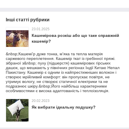
Інші статті рубрики
23.01.2025
Кашемірова розкіш або що таке справжній
кашемір?
&nbsp;Кашемі'р дуже тонка, м'яка та тепла матерія
саржевого переплетення. Кашемір ткат із гребінної пряжі.
зібраної з&nbsp; пуху (підшерстя) кашемірових гірських
дашок, що мешкають у північних регіонах Індії Китаю Непал
Пакистану. Кашемір є одним із найпрестижніших волокон і
створює мрійливий комфорт: він пропускає повітря, не
утримує вологу, не створює статичної електрики та не
подразнює шкіру.&nbsp;Його найбільш характерними
особливостями є висока адаптованість і теплоізоляція.
20.02.2023
Як вибрати ідеальну подушку?