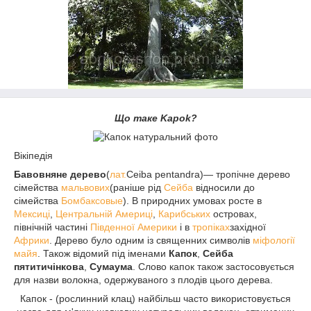
Що таке Kapok?
Вікіпедія
Бавовняне дерево
(
лат.
Ceiba pentandra)— тропічне дерево
сімейства
мальвових
(раніше рід
Сейба
відносили до
сімейства
Бомбаксовые
). В природних умовах росте в
Мексиці
,
Центральній Америці
,
Карибських
островах,
північній частині
Південної Америки
і в
тропіках
західної
Африки
. Дерево було одним із священних символів
міфології
майя
. Також відомий під іменами
Капок
,
Сейба
пятитичінкова
,
Сумаума
. Слово капок також застосовується
для назви волокна, одержуваного з плодів цього дерева.
Капок - (рослинний клац) найбільш часто використовується