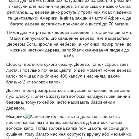
назва для м'яких шовкових натуральних волокон, отриманих
з капсули для насіння на дереві з латинською назвою Ceiba
pentranda. Ці дерева дико ростуть у тропічних лісах південної
та центральної Америки, Індії та західній частині Африки, де
багато дерева досягають прекрасною висоті до 70 метрів.
Нижні два метри капок дерева заповнені з гострими шипами,
Майя припускають, що священне дерево, яке називається
деревом Бога, зросла на небесах ,а колючки, прикріплені до
нижньої частини дерева, запобігали сканування людей до
неба.
Щороку, протягом сухого сезону, Дерево, Капок сбросывает
листя, і повільно починає цвісти. У цей момент кожне дерево,
капок поміщає приблизно 400 капсул з насінням, даючи
близько 2 кг волокон капок.
Дозрілі плоди розгортаються, випускаючи назовні невагомий
пух. Блискучі, злегка жовтуваті волоски нагадують звичайний
бавовна, тому-то сейба часто називають бавовняним
деревом.
Місцевих
е жителі лазять по деревах і збирають
насіння капка, які потім звільняються від багатьох тонких
волокон капо. Потім волокна капка поміщають на сонці для
сушіння, тому багато насіння сортують вручну або механічно.