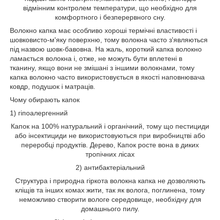
відмінним контролем температури, що необхідно для
комфортного і безперервного сну.
Волокно капка має особливо хороші термічні властивості і
шовковисто-м'яку поверхню, тому волокна часто з'являються
під назвою шовк-бавовна. На жаль, короткий капка волокно
ламається волокна і, отже, не можуть бути вплетені в
тканину, якщо вони не змішані з іншими волокнами, тому
капка волокно часто використовується в якості наповнювача
ковдр, подушок і матраців.
Чому обирають капок
1) гіпоалергенний
Капок на 100% натуральний і органічний, тому що пестициди
або інсектициди не використовуються при виробництві або
переробці продуктів. Дерево, Капок росте вона в диких
тропічних лісах
2) антибактеріальний
Структура і природна гіркота волокна капка не дозволяють
кліщів та інших комах жити, так як волога, поглинена, тому
неможливо створити вологе середовище, необхідну для
домашнього пилу.