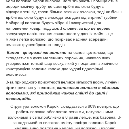
Коли волокно Kapok висохне, його збирають і поміщають в
аеродинамічну трубу, де самі дрібні волокна будуть
відокремлені від трохи більше великих волокон, тоді як більш
дрібні волокна будуть знаходитись далі від вітряної турбіни.
Найкращі волокна будуть зібрані і використані для
наповнення ковдр, подушок .Головне, за що це дерево
заслуговує навіть звання священного у давніх майя, - це
м'яке і легке волокно, що покриває насіння всередині
великих грушеобразных плодів.
Капок - це органічне волокно
на основі целюлози, що
складається з дуже маленьких порожнин, навколо яких
утворюється тонкий шар воску, який у поєднанні з хімічною
конструкцією волокна капока дає чудові гідрофільні
властивості.
З-за природного присутності великої кількості воску, лігніну і
гірких речовин у волокнах,
капоковые волокна є єдиними
волокнами, які природним чином стійкі до цвілі і
пестицидів.
Структура волокон Kapok, складається з 80% повітря, що
робить волокна абсолютно легкими, натуральними
волокнами в світі,приблизно в 8 разів легше, ніж бавовна. З-
за надзвичайно високого вмісту повітря волокно Kapok
надзвичайно повітряне,найлегший волокно, і володіє