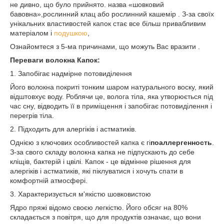
не дивно, що було прийнято. назва «шовковий
бавовна»,рослинний клац або рослинний кашемір . З-за своїх
унікальних властивостей капок стає все більш привабливим
матеріалом і
подушкою
,
Ознайомтеся з 5-ма причинами, що можуть Вас вразити .
Переваги волокна Капок:
1. Запобігає надмірне потовиділення
Його волокна покриті тонким шаром натурального воску, який
відштовхує воду. Роблячи це, волога тіла, яка утворюється під
час сну, відводить її в приміщення і запобігає потовиділення і
перегрів тіла.
2. Підходить для алергіків і астматиків.
Однією з ключових особливостей капка є гі
поаллергенность
.
З-за свого складу волокна капка не підпускають до себе
кліщів, бактерій і цвілі. Капок - це відмінне рішення для
алергіків і астматиків, які піклуватися і хочуть спати в
комфортній атмосфері.
3. Характеризується м'якістю шовковистою
Ядро пряжі відомо своєю легкістю. Його обсяг на 80%
складається з повітря, що для продуктів означає, що вони