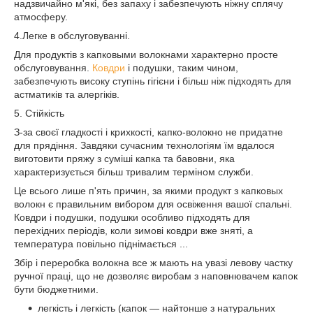
надзвичайно м'які, без запаху і забезпечують ніжну сплячу
атмосферу.
4.Легке в обслуговуванні.
Для продуктів з капковыми волокнами характерно просте
обслуговування.
Ковдри
і подушки, таким чином,
забезпечують високу ступінь гігієни і більш ніж підходять для
астматиків та алергіків.
5. Стійкість
З-за своєї гладкості і крихкості, капко-волокно не придатне
для прядіння. Завдяки сучасним технологіям їм вдалося
виготовити пряжу з суміші капка та бавовни, яка
характеризується більш тривалим терміном служби.
Це всього лише п'ять причин, за якими продукт з капковых
волокн є правильним вибором для освіження вашої спальні.
Ковдри і подушки, подушки особливо підходять для
перехідних періодів, коли зимові ковдри вже зняті, а
температура повільно піднімається ...
Збір і переробка волокна все ж мають на увазі левову частку
ручної праці, що не дозволяє виробам з наповнювачем капок
бути бюджетними.
легкість і легкість (капок — найтонше з натуральних