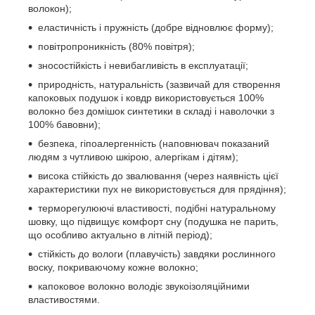
волокон);
еластичність і пружність (добре відновлює форму);
повітропроникність (80% повітря);
зносостійкість і невибагливість в експлуатації;
природність, натуральність (зазвичай для створення
капоковых подушок і ковдр використовується 100%
волокно без домішок синтетики в складі і наволочки з
100% бавовни);
безпека, гіпоалергенність (наповнювач показаний
людям з чутливою шкірою, алергікам і дітям);
висока стійкість до звалювання (через наявність цієї
характеристики пух не використовується для прядіння);
терморегулюючі властивості, подібні натуральному
шовку, що підвищує комфорт сну (подушка не парить,
що особливо актуально в літній період);
стійкість до вологи (плавучість) завдяки рослинного
воску, покриваючому кожне волокно;
капоковое волокно володіє звукоізоляційними
властивостями.