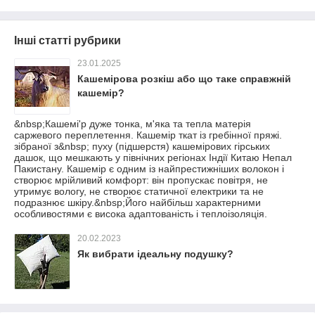
Інші статті рубрики
23.01.2025
Кашемірова розкіш або що таке справжній
кашемір?
&nbsp;Кашемі'р дуже тонка, м'яка та тепла матерія
саржевого переплетення. Кашемір ткат із гребінної пряжі.
зібраної з&nbsp; пуху (підшерстя) кашемірових гірських
дашок, що мешкають у північних регіонах Індії Китаю Непал
Пакистану. Кашемір є одним із найпрестижніших волокон і
створює мрійливий комфорт: він пропускає повітря, не
утримує вологу, не створює статичної електрики та не
подразнює шкіру.&nbsp;Його найбільш характерними
особливостями є висока адаптованість і теплоізоляція.
20.02.2023
Як вибрати ідеальну подушку?